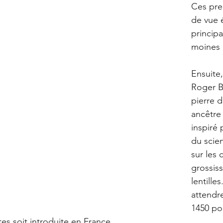
Ces pre
de vue é
principa
moines 
Ensuite,
Roger B
pierre d
ancêtre 
inspiré 
du scien
sur les 
grossis
lentilles
attendr
1450 po
tes soit introduite en France. 