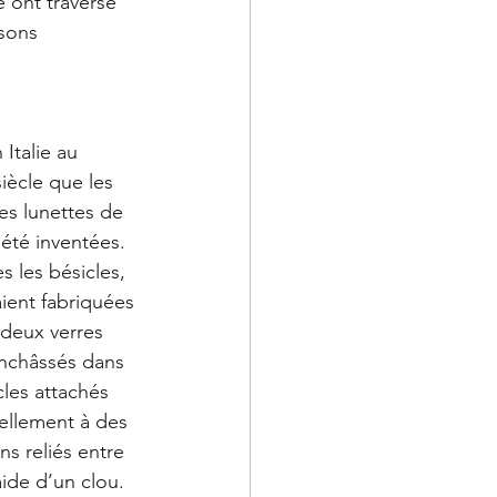
 ont traversé 
sons 
 Italie au 
iècle que les 
es lunettes de 
été inventées. 
 les bésicles, 
aient fabriquées 
 deux verres 
nchâssés dans 
les attachés 
ellement à des 
s reliés entre 
aide d’un clou. 