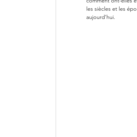
comment ont-elles év
les siècles et les é
aujourd’hui. 