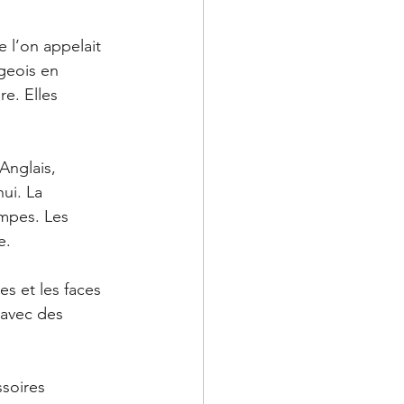
 l’on appelait 
geois en 
e. Elles 
Anglais, 
ui. La 
empes. Les 
e. 
es et les faces 
 avec des 
soires 