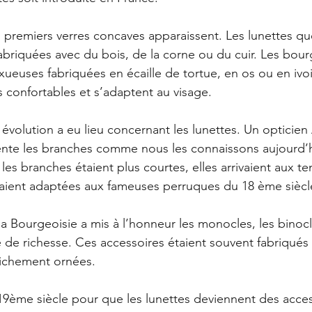
s premiers verres concaves apparaissent. Les lunettes que
fabriquées avec du bois, de la corne ou du cuir. Les bour
xueuses fabriquées en écaille de tortue, en os ou en ivoir
s confortables et s’adaptent au visage. 
évolution a eu lieu concernant les lunettes. Un opticien 
ente les branches comme nous les connaissons aujourd’h
 les branches étaient plus courtes, elles arrivaient aux t
taient adaptées aux fameuses perruques du 18 ème siècl
 la Bourgeoisie a mis à l’honneur les monocles, les binocl
e de richesse. Ces accessoires étaient souvent fabriqués
richement ornées. 
e 19ème siècle pour que les lunettes deviennent des acces