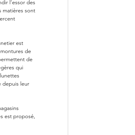
ndir l’essor des 
s matières sont 
ercent 
netier est 
s montures de 
permettent de 
égères qui 
lunettes 
 depuis leur 
magasins 
s est proposé, 