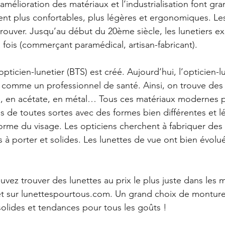
’amélioration des matériaux et l’industrialisation font gra
ent plus confortables, plus légères et ergonomiques. Le
trouver. Jusqu’au début du 20ème siècle, les lunetiers ex
a fois (commerçant paramédical, artisan-fabricant). 
opticien-lunetier (BTS) est créé. Aujourd’hui, l’opticien-lu
 comme un professionnel de santé. Ainsi, on trouve de
ue, en acétate, en métal… Tous ces matériaux modernes 
es de toutes sortes avec des formes bien différentes et l
orme du visage. Les opticiens cherchent à fabriquer des 
 à porter et solides. Les lunettes de vue ont bien évolué
uvez trouver des lunettes au prix le plus juste dans les 
et sur lunettespourtous.com. Un grand choix de monture
olides et tendances pour tous les goûts ! 