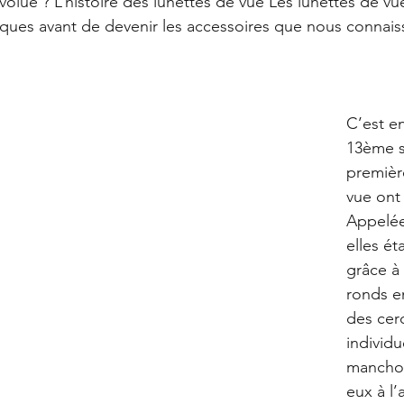
olué ? L’histoire des lunettes de vue Les lunettes de vue
poques avant de devenir les accessoires que nous connais
C’est en
13ème s
premièr
vue ont 
Appelées
elles ét
grâce à
ronds e
des cerc
individu
manchon
eux à l’