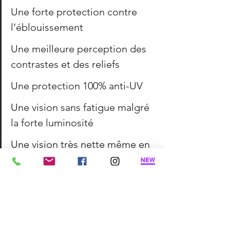
Une forte protection contre 
l’éblouissement
Une meilleure perception des 
contrastes et des reliefs
Une protection 100% anti-UV
Une vision sans fatigue malgré 
la forte luminosité
Une vision très nette même en 
cas de lumière défavorable
Vous désirez tester la différence entre 
des verres normaux et des verres 
polarisants ? Rendez-nous visite au 
magasin situé à Florenville.